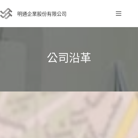
跳
至
明通企業股份有限公司
主
要
內
容
公司沿革