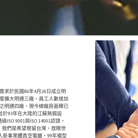
需求於民國86年4月26日成立明
再度擴大明通三廠，員工人數增加
0坪之明通四廠，現今總廠房面積已
，並於93年在大陸的江蘇無錫設
9001與ISO 14001認證，
，我們是希望根留台灣，放眼世
入新事業體真空電鍍，99年模型