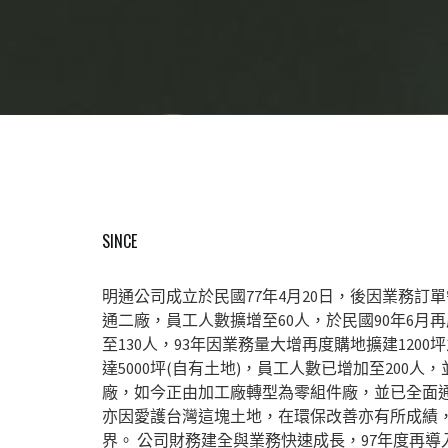
SINCE
明通公司成立於民國77年4月20日，後因業務訂單
通二廠，員工人數擴增至60人，於民國90年6月
至130人，93年因業務量大增再度購地擴建120
達5000坪(自有土地)，員工人數已增加至200人
廠，如今正由加工廠轉型為零組件廠，並已全面通過ISO 
亦因愛護台灣這塊土地，在環保改善亦有所成績
界。 公司財務建全與業務快速成長，97年度再導