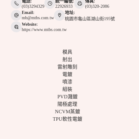
電話:
統一編號:
傳真:
(03)3294329
22926933
(03)320-2086
Email:
地址:
mb@mtbs.com.tw
桃園巿龜山區湖山街195號
Website:
https://www.mtbs.com.tw
模具
射出
雷射雕刻
電鍍
噴漆
組裝
PVD濺鍍
陽極處理
NCVM蒸鍍
TPU軟性電鍍