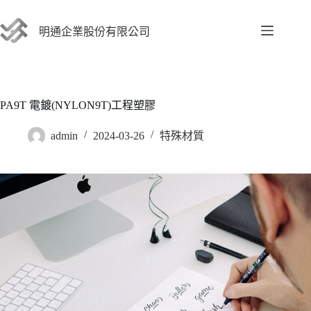
跳
至
明通企業股份有限公司
主
要
內
容
PA9T 電鍍(NYLON9T)工程塑膠
admin
2024-03-26
特殊材質