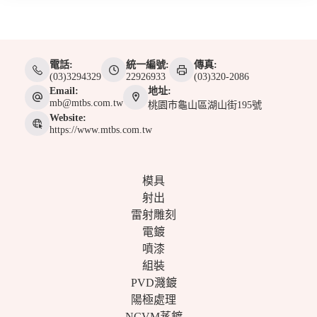
電話:
統一編號:
傳真:
(03)3294329
22926933
(03)320-2086
Email:
地址:
mb@mtbs.com.tw
桃園巿龜山區湖山街195號
Website:
https://www.mtbs.com.tw
模具
射出
雷射雕刻
電鍍
噴漆
組裝
PVD濺鍍
陽極處理
NCVM蒸鍍